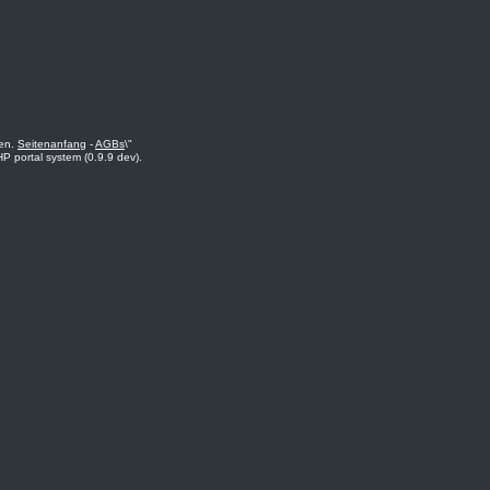
ten.
Seitenanfang
-
AGBs
\"
P portal system (0.9.9 dev).