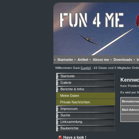
Startseite
Artikel
About me
Downloads
I
•
•
•
•
•
Willkommen Gast [
LogIn
] - 43 Gäste und 0 Mitglieder Onl
Startseite
•
Kennwo
Galerie
•
Kein Problem
Berichte & Infos
•
Es wird per 
Meine Daten
Benutzern
Private Nachrichten
Impressum
•
Mail-Adres
Suche
•
Linksammlung
•
Bauberichte
•
Have a look !